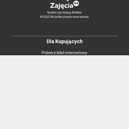
System sprzedaży Biletów
© 2025 Wszelkie prawa zastrzeżone
Dla Kupujących
Pobierz bilet internetowy
Komunikaty, zmiany
Newsletter
Kontakt
Regulamin zakupów internetowych
Polityka cookies
Konto prowadzącego